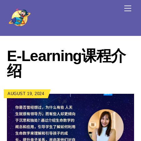
Skip
Men
to
content
E-Learning课程介
绍
AUGUST 19, 2024