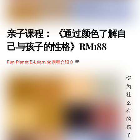
亲子课程： 《通过颜色了解自
己与孩子的性格》RM188
Fun Planet
E-Learning课程介绍
0
💡
为
社
么
有
的
孩
子